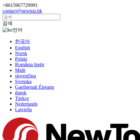
+8615967729991
contact@newtop.hk
검색
언어
한국어
English
Norsk
Polski
România limbi
Malti
slovenčina
Svenska
Gaeilgenah Éireann
dansk
Türkçe
Nederlands
Latviešu